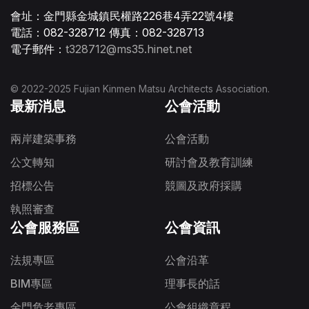
會址：金門縣金城鎮民權路226巷4弄22號4樓
電話：082-328712 傳真：082-328713
電子郵件：
t328712@ms35.hinet.net
© 2022-2025 Fujian Kinmen Matsu Architects Association.
最新消息
公會活動
兩岸建築事務
公會活動
公文轉知
研討會及教育訓練
招標公告
競圖及政府採購
執照審查
公會服務區
公會資訊
法規專區
公會沿革
BIM專區
理事長的話
金門危老專區
公會組織章程